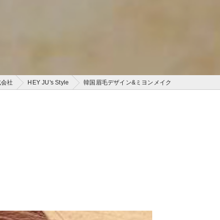
式会社
HEY JU's Style
韓国眉毛デザイン&ミヨンメイク