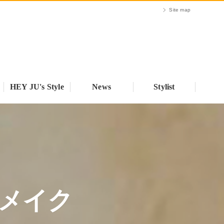
Site map
HEY JU's Style
News
Stylist
メイク